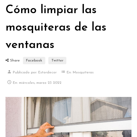
Cómo limpiar las
mosquiteras de las
ventanas
Share
Facebook
Twitter
person
list
Publicado por:
Estordecor
En:
Mosquiteras

En:
miércoles,
marzo
23
2022