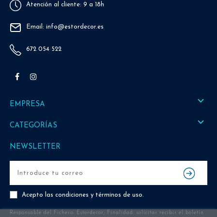
Atención al cliente: 9 a 18h
Email: info@estordecor.es
672 054 522
Facebook
Instagram

EMPRESA

CATEGORÍAS
NEWSLETTER
Acepto las
condiciones y términos de uso
.
Responsable del Fichero: Estordecor; Finalidad: solicitar recibir el boletín