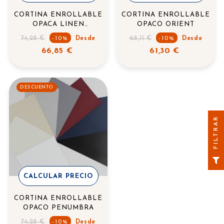
CORTINA ENROLLABLE
CORTINA ENROLLABLE
OPACA LINEN
OPACO ORIENT
BLACKOUT
Precio
Precio
74,28 €
68,11 €
-10%
Desde
-10%
Desde
regular
regular
66,85 €
61,30 €
DESCUENTO
FILTRAR
CALCULAR PRECIO
CORTINA ENROLLABLE
OPACO PENUMBRA
Precio
74,28 €
-10%
Desde