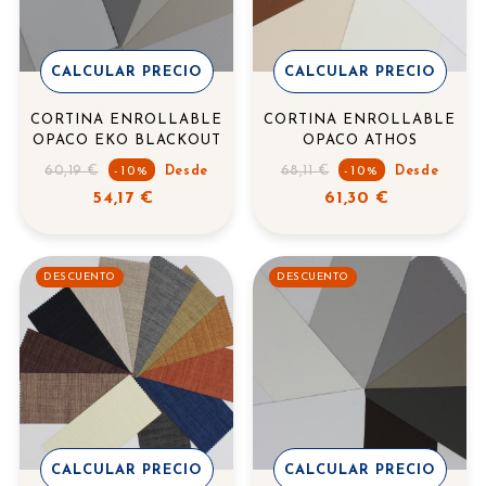
CALCULAR PRECIO
CALCULAR PRECIO
CORTINA ENROLLABLE
CORTINA ENROLLABLE
OPACO EKO BLACKOUT
OPACO ATHOS
Precio
Precio
60,19 €
68,11 €
-10%
Desde
-10%
Desde
regular
regular
54,17 €
61,30 €
DESCUENTO
DESCUENTO
CALCULAR PRECIO
CALCULAR PRECIO