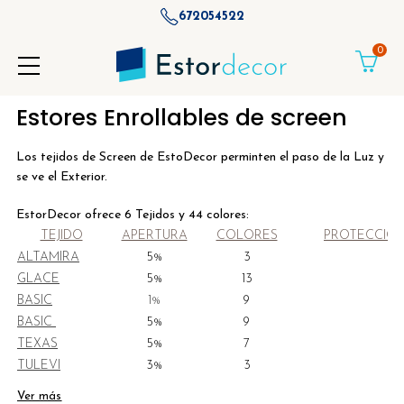
672054522
0
Estores Enrollables de screen
Los tejidos de Screen de EstoDecor perminten el paso de la Luz y
se ve el Exterior.
EstorDecor ofrece 6 Tejidos y 44 colores:
TEJIDO
APERTURA
COLORES
PROTECCIÓN
ALTAMIRA
5%
3
N
GLACE
5%
13
N
BASIC
1%
9
N
BASIC
5%
9
N
TEXAS
5%
7
SI
TULEVI
3%
3
SI
Ver más