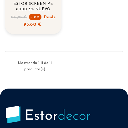
ESTOR SCREEN PE
6000 3% NUEVO
Precio
104,22 €
-10%
Desde
regular
93,80 €
Mostrando 1-11 de 11
producto(s)