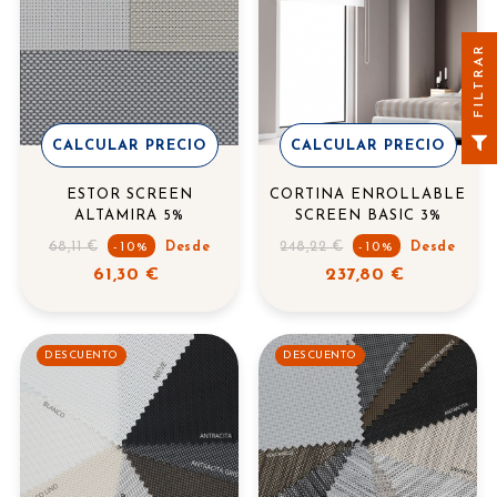
FILTRAR
CALCULAR PRECIO
CALCULAR PRECIO
ESTOR SCREEN
CORTINA ENROLLABLE
ALTAMIRA 5%
SCREEN BASIC 3%
Precio
Precio
68,11 €
248,22 €
-10%
Desde
-10%
Desde
regular
regular
61,30 €
237,80 €
DESCUENTO
DESCUENTO