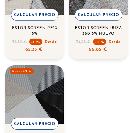
CALCULAR PRECIO
CALCULAR PRECIO
ESTOR SCREEN PE10
ESTOR SCREEN IBIZA
5%
380 5% NUEVO
Precio
Precio
72,59 €
74,28 €
-10%
Desde
-10%
Desde
regular
regular
65,33 €
66,85 €
DESCUENTO
CALCULAR PRECIO