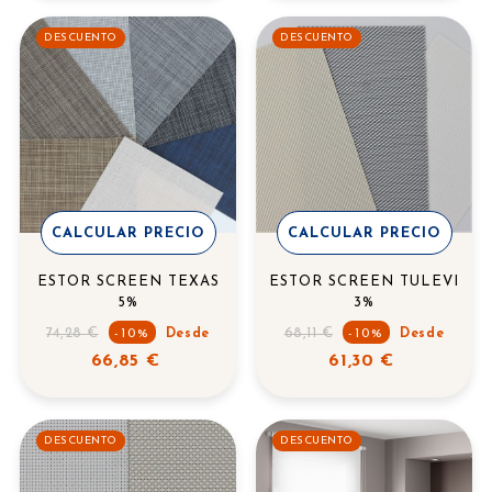
DESCUENTO
DESCUENTO
CALCULAR PRECIO
CALCULAR PRECIO
ESTOR SCREEN TEXAS
ESTOR SCREEN TULEVI
5%
3%
Precio
Precio
74,28 €
68,11 €
-10%
Desde
-10%
Desde
regular
regular
66,85 €
61,30 €
DESCUENTO
DESCUENTO