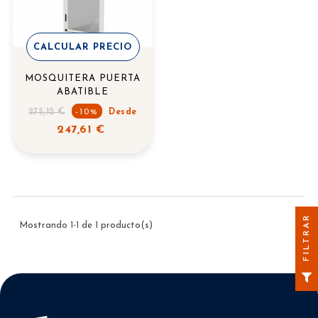
CALCULAR PRECIO
MOSQUITERA PUERTA
ABATIBLE
Precio
275,12 €
-10%
Desde
regular
247,61 €
FILTRAR
Mostrando 1-1 de 1 producto(s)