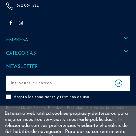
672 054 522
Facebook
Instagram

EMPRESA

CATEGORÍAS
NEWSLETTER
Acepto las
condiciones y términos de uso
.
Responsable del Fichero: Estordecor; Finalidad: solicitar recibir el boletín
Este sitio web utiliza cookies propias y de terceros para
de noticias; Legitimación: Consentimiento; Destinatarios: No se
mejorar nuestros servicios y mostrarle publicidad
comunicarán los datos a terceros; Derechos: Acceder, rectificar, suprimir
relacionada con sus preferencias mediante el análisis de
los datos así como el resto de derechos que le explicamos en nuestra
sus hábitos de navegación. Para dar su consentimiento
Política de Privacidad.