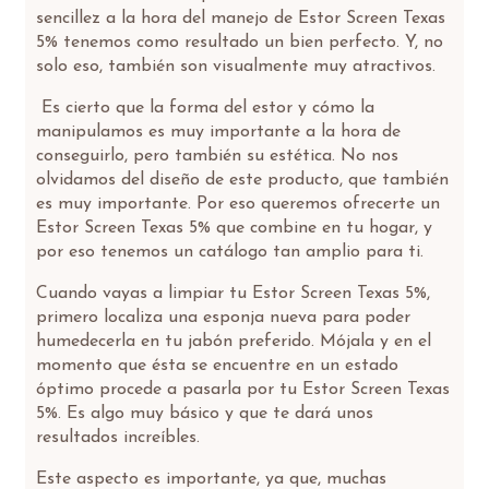
sencillez a la hora del manejo de Estor Screen Texas
5% tenemos como resultado un bien perfecto. Y, no
solo eso, también son visualmente muy atractivos.
Es cierto que la forma del estor y cómo la
manipulamos es muy importante a la hora de
conseguirlo, pero también su estética. No nos
olvidamos del diseño de este producto, que también
es muy importante. Por eso queremos ofrecerte un
Estor Screen Texas 5% que combine en tu hogar, y
por eso tenemos un catálogo tan amplio para ti.
Cuando vayas a limpiar tu Estor Screen Texas 5%,
primero localiza una esponja nueva para poder
humedecerla en tu jabón preferido. Mójala y en el
momento que ésta se encuentre en un estado
óptimo procede a pasarla por tu Estor Screen Texas
5%. Es algo muy básico y que te dará unos
resultados increíbles.
Este aspecto es importante, ya que, muchas