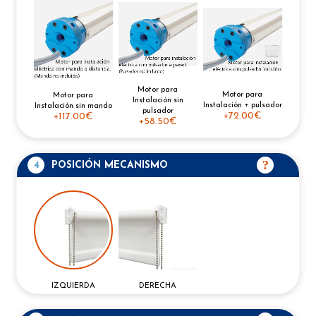
Motor para
Motor para
Motor para
Instalación sin
Instalación + pulsador
Instalación sin mando
pulsador
+
72.00€
+
117.00€
+
58.50€
4
POSICIÓN MECANISMO
IZQUIERDA
DERECHA