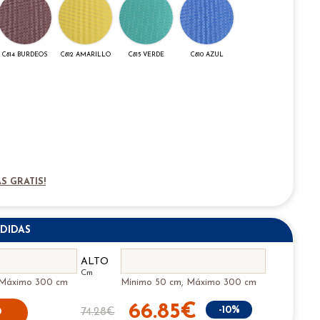
C814 BURDEOS
C812 AMARILLO
C815 VERDE
C810 AZUL
S GRATIS!
DIDAS
ALTO
Cm
 Máximo 300 cm
Mínimo 50 cm, Máximo 300 cm
66.85€
-10%
74.28€
O