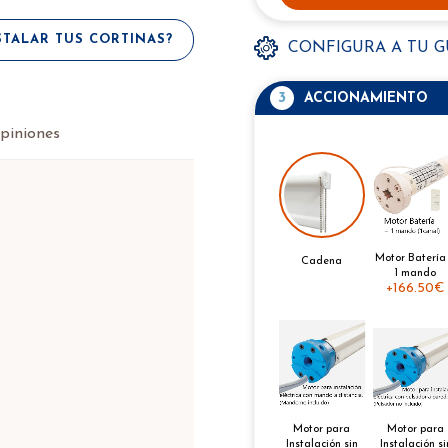
TALAR TUS CORTINAS?
CONFIGURA A TU 
3
ACCIONAMIENTO
piniones
Motor Batería
Cadena
1 mando
+
166.50€
Motor para
Motor para
Instalación si
Instalación sin