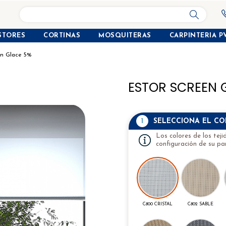
search
STORES
CORTINAS
MOSQUITERAS
CARPINTERIA P
en Glace 5%
ESTOR SCREEN 
1
SELECCIONA EL C
Los colores de los tej
configuración de su pan
C800 CRISTAL
C802 SABLE