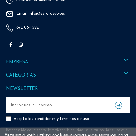
Email: info@estordecor.es
672 054 522
Facebook
Instagram

EMPRESA

CATEGORÍAS
NEWSLETTER
Acepto las
condiciones y términos de uso
.
Responsable del Fichero: Estordecor; Finalidad: solicitar recibir el boletín
Este sitio web utiliza cookies propias y de terceros para
de noticias; Legitimación: Consentimiento; Destinatarios: No se