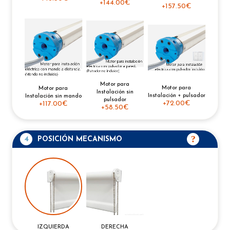
+
144.00€
+
157.50€
Motor para
Motor para
Motor para
Instalación sin
Instalación + pulsador
Instalación sin mando
pulsador
+
72.00€
+
117.00€
+
58.50€
4
POSICIÓN MECANISMO
IZQUIERDA
DERECHA