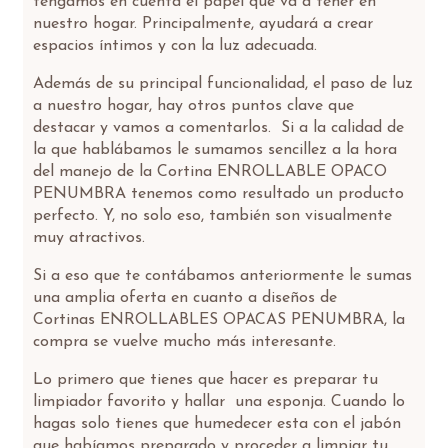
tengamos en cuenta el papel que va a tener en
nuestro hogar. Principalmente, ayudará a crear
espacios íntimos y con la luz adecuada.
Además de su principal funcionalidad, el paso de luz
a nuestro hogar, hay otros puntos clave que
destacar y vamos a comentarlos. Si a la calidad de
la que hablábamos le sumamos sencillez a la hora
del manejo de la Cortina ENROLLABLE OPACO
PENUMBRA tenemos como resultado un producto
perfecto. Y, no solo eso, también son visualmente
muy atractivos.
Si a eso que te contábamos anteriormente le sumas
una amplia oferta en cuanto a diseños de
Cortinas ENROLLABLES OPACAS PENUMBRA, la
compra se vuelve mucho más interesante.
Lo primero que tienes que hacer es preparar tu
limpiador favorito y hallar una esponja. Cuando lo
hagas solo tienes que humedecer esta con el jabón
que habíamos preparado y proceder a limpiar tu