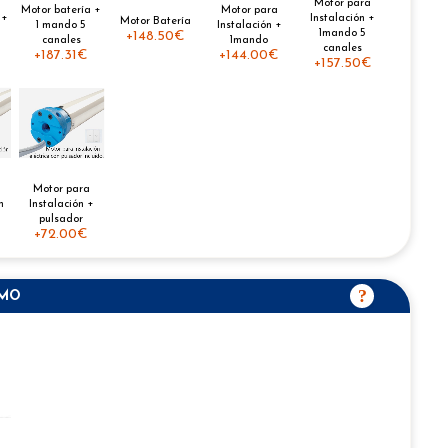
Motor para
Motor batería +
Motor para
 +
Instalación +
Motor Batería
1 mando 5
Instalación +
1mando 5
+
148.50€
canales
1mando
canales
+
187.31€
+
144.00€
+
157.50€
Motor para
n
Instalación +
pulsador
+
72.00€
SMO