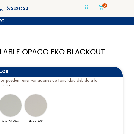
0
672054522
VC
LABLE OPACO EKO BLACKOUT
OLOR
idos pueden tener variaciones de tonalidad debido a la
talla.
CREMA B003
BEIGE B004