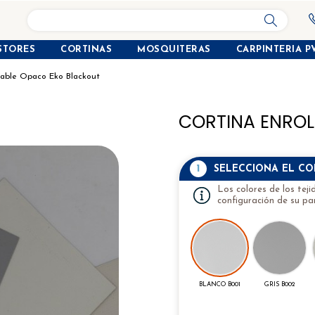
search
STORES
CORTINAS
MOSQUITERAS
CARPINTERIA P
llable Opaco Eko Blackout
CORTINA ENROL
1
SELECCIONA EL C
Los colores de los tej
configuración de su pan
BLANCO B001
GRIS B002