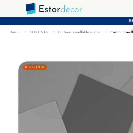
E
Inicio
CORTINAS
Cortinas enrollable opaco
Cortina Enro
DESCUENTO