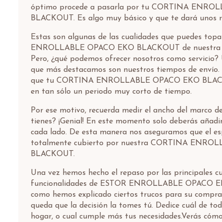
óptimo procede a pasarla por tu CORTINA ENR
BLACKOUT. Es algo muy básico y que te dará unos re
Estas son algunas de las cualidades que puedes to
ENROLLABLE OPACO EKO BLACKOUT de nuestra ma
Pero, ¿qué podemos ofrecer nosotros como servicio?
que más destacamos son nuestros tiempos de envío.
que tu CORTINA ENROLLABLE OPACO EKO BLACKO
en tan sólo un periodo muy corto de tiempo.
Por ese motivo, recuerda medir el ancho del marco d
tienes? ¡Genial! En este momento solo deberás añadi
cada lado. De esta manera nos aseguramos que el e
totalmente cubierto por nuestra CORTINA ENR
BLACKOUT.
Una vez hemos hecho el repaso por las principales cu
funcionalidades de ESTOR ENROLLABLE OPACO E
como hemos explicado ciertos trucos para su compra
queda que la decisión la tomes tú. Dedice cuál de t
hogar, o cual cumple más tus necesidades.Verás cómo