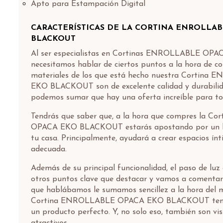
Apto para Estampación Digital
CARACTERÍSTICAS DE LA CORTINA ENROLLA
BLACKOUT
Al ser especialistas en Cortinas ENROLLABLE O
necesitamos hablar de ciertos puntos a la hora de c
materiales de los que está hecho nuestra Cortin
EKO BLACKOUT son de excelente calidad y durabilida
podemos sumar que hay una oferta increíble para to
Tendrás que saber que, a la hora que compres la 
OPACA EKO BLACKOUT estarás apostando por un bi
tu casa. Principalmente, ayudará a crear espacios ínt
adecuada.
Además de su principal funcionalidad, el paso de luz
otros puntos clave que destacar y vamos a comentarlo
que hablábamos le sumamos sencillez a la hora del 
Cortina ENROLLABLE OPACA EKO BLACKOUT tene
un producto perfecto. Y, no solo eso, también son v