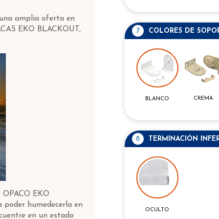
una amplia oferta en
OPACAS EKO BLACKOUT,
7
COLORES DE SOPO
CREMA
BLANCO
8
TERMINACIÓN INFE
LE OPACO EKO
a poder humedecerla en
OCULTO
ncuentre en un estado