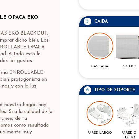
BLE OPACA EKO
5
CAIDA
PACAS EKO BLACKOUT,
omprar dicho bien. Los
a ENROLLABLE OPACA
d. A todo esto le
dos los gustos.
CASCADA
PEGADO
Cortina ENROLLABLE
en protagonista en
imos y con la luz
6
TIPO DE SOPORTE
 a nuestro hogar, hay
s. Si a la calidad de la
manejo de tu
mos como resultado
isualmente muy
PARED O
PARED LARGO
TECHO