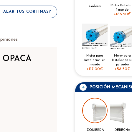
Motor Batería
Cadena
1 mando
TALAR TUS CORTINAS?
+
166.50€
piniones
Motor para
Motor para
A OPACA
Instalación si
Instalación sin
pulsador
mando
+
58.50€
+
117.00€
4
POSICIÓN MECANI
IZQUIERDA
DERECHA