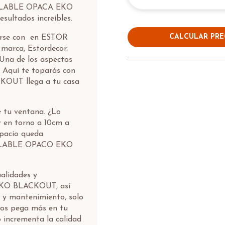
OLLABLE OPACA EKO
sultados increíbles.
CALCULAR PRE
parse con en ESTOR
rca, Estordecor.
 Una de los aspectos
 Aquí te toparás con
UT llega a tu casa
e tu ventana. ¿Lo
r en torno a 10cm a
spacio queda
OLLABLE OPACO EKO
alidades y
KO BLACKOUT, así
 y mantenimiento, solo
odos pega más en tu
 incrementa la calidad