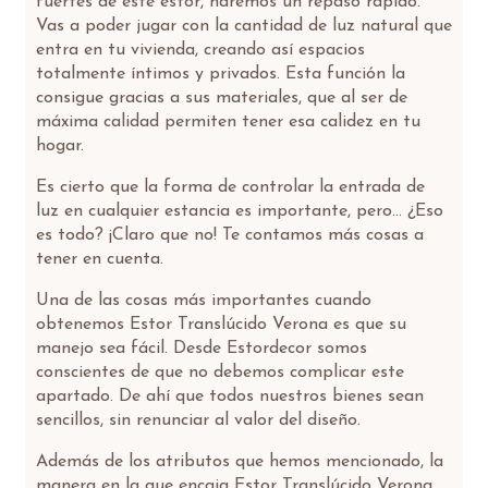
fuertes de este estor, haremos un repaso rápido.
Vas a poder jugar con la cantidad de luz natural que
entra en tu vivienda, creando así espacios
totalmente íntimos y privados. Esta función la
consigue gracias a sus materiales, que al ser de
máxima calidad permiten tener esa calidez en tu
hogar.
Es cierto que la forma de controlar la entrada de
luz en cualquier estancia es importante, pero… ¿Eso
es todo? ¡Claro que no! Te contamos más cosas a
tener en cuenta.
Una de las cosas más importantes cuando
obtenemos Estor Translúcido Verona es que su
manejo sea fácil. Desde Estordecor somos
conscientes de que no debemos complicar este
apartado. De ahí que todos nuestros bienes sean
sencillos, sin renunciar al valor del diseño.
Además de los atributos que hemos mencionado, la
manera en la que encaja Estor Translúcido Verona