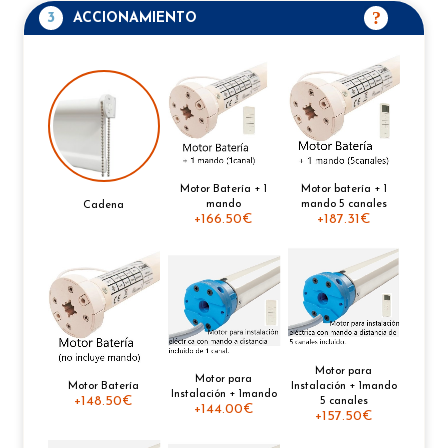
3
ACCIONAMIENTO
Motor Batería + 1
Motor batería + 1
mando
mando 5 canales
Cadena
+
166.50€
+
187.31€
Motor para
Motor para
Motor Batería
Instalación + 1mando
Instalación + 1mando
+
148.50€
5 canales
+
144.00€
+
157.50€