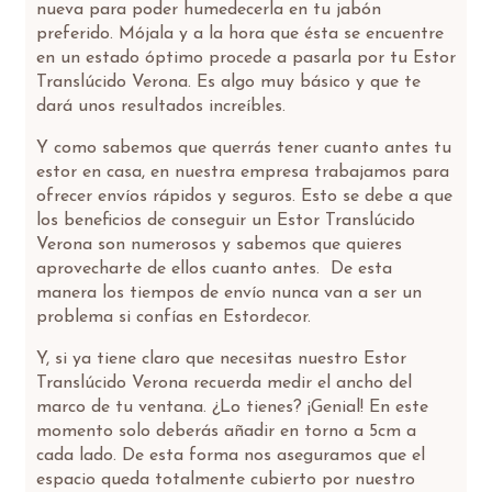
nueva para poder humedecerla en tu jabón
preferido. Mójala y a la hora que ésta se encuentre
en un estado óptimo procede a pasarla por tu Estor
Translúcido Verona. Es algo muy básico y que te
dará unos resultados increíbles.
Y como sabemos que querrás tener cuanto antes tu
estor en casa, en nuestra empresa trabajamos para
ofrecer envíos rápidos y seguros. Esto se debe a que
los beneficios de conseguir un Estor Translúcido
Verona son numerosos y sabemos que quieres
aprovecharte de ellos cuanto antes. De esta
manera los tiempos de envío nunca van a ser un
problema si confías en Estordecor.
Y, si ya tiene claro que necesitas nuestro Estor
Translúcido Verona recuerda medir el ancho del
marco de tu ventana. ¿Lo tienes? ¡Genial! En este
momento solo deberás añadir en torno a 5cm a
cada lado. De esta forma nos aseguramos que el
espacio queda totalmente cubierto por nuestro