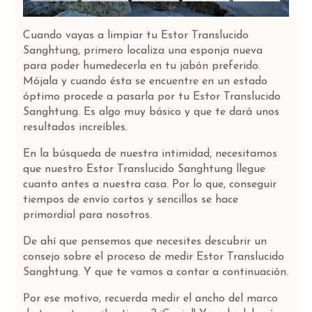
Cuando vayas a limpiar tu Estor Translucido
Sanghtung, primero localiza una esponja nueva
para poder humedecerla en tu jabón preferido.
Mójala y cuando ésta se encuentre en un estado
óptimo procede a pasarla por tu Estor Translucido
Sanghtung. Es algo muy básico y que te dará unos
resultados increíbles.
En la búsqueda de nuestra intimidad, necesitamos
que nuestro Estor Translucido Sanghtung llegue
cuanto antes a nuestra casa. Por lo que, conseguir
tiempos de envío cortos y sencillos se hace
primordial para nosotros.
De ahí que pensemos que necesites descubrir un
consejo sobre el proceso de medir Estor Translucido
Sanghtung. Y que te vamos a contar a continuación.
Por ese motivo, recuerda medir el ancho del marco