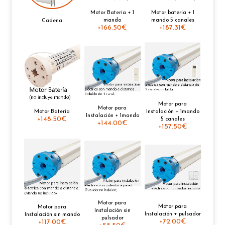
Motor Batería + 1
Motor batería + 1
mando
mando 5 canales
Cadena
+
166.50€
+
187.31€
Motor para
Motor para
Motor Batería
Instalación + 1mando
Instalación + 1mando
+
148.50€
5 canales
+
144.00€
+
157.50€
Motor para
Motor para
Motor para
Instalación sin
Instalación + pulsador
Instalación sin mando
pulsador
+
72.00€
+
117.00€