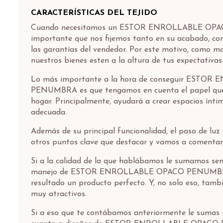
CARACTERÍSTICAS DEL TEJIDO
Cuando necesitamos un ESTOR ENROLLABLE OP
importante que nos fijemos tanto en su acabado, co
las garantías del vendedor. Por este motivo, como m
nuestros bienes esten a la altura de tus expectativas
Lo más importante a la hora de conseguir ESTO
PENUMBRA es que tengamos en cuenta el papel que 
hogar. Principalmente, ayudará a crear espacios íntim
adecuada.
Además de su principal funcionalidad, el paso de luz
otros puntos clave que destacar y vamos a comentar
Si a la calidad de la que hablábamos le sumamos senc
manejo de ESTOR ENROLLABLE OPACO PENUMBR
resultado un producto perfecto. Y, no solo eso, tamb
muy atractivos.
Si a eso que te contábamos anteriormente le sumas 