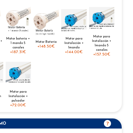
Motor para
Motor batería +
Motor para
 +
Instalación +
Motor Batería
1 mando 5
Instalación +
1mando 5
+
148.50€
canales
1mando
canales
+
187.31€
+
144.00€
+
157.50€
Motor para
n
Instalación +
pulsador
+
72.00€
SMO