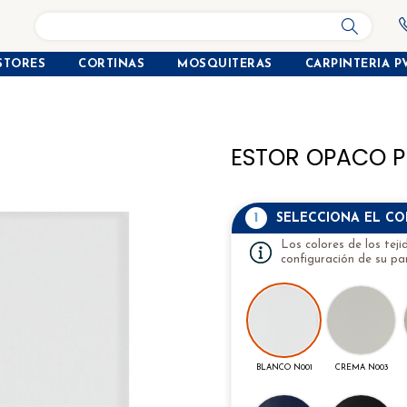
search
STORES
CORTINAS
MOSQUITERAS
CARPINTERIA P
ESTOR OPACO 
1
SELECCIONA EL C
Los colores de los tej
configuración de su pan
BLANCO N001
CREMA N003