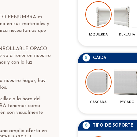
ACO PENUMBRA es
mo en sus materiales y
arca necesitamos que
IZQUIERDA
DERECHA
.
R ENROLLABLE OPACO
va a tener en nuestro
5
CAIDA
os y con la luz
 a nuestro hogar, hay
los.
illez a la hora del
CASCADA
PEGADO
A tenemos como
ién son visualmente
6
TIPO DE SOPORTE
una amplia oferta en