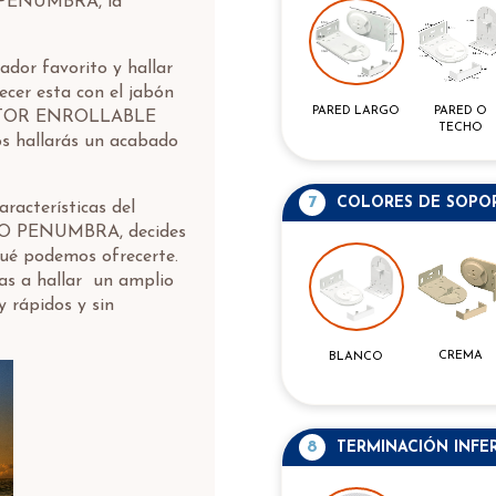
 PENUMBRA, la
ador favorito y hallar
cer esta con el jabón
PARED O
PARED LARGO
 ESTOR ENROLLABLE
TECHO
 hallarás un acabado
7
COLORES DE SOPO
aracterísticas del
CO PENUMBRA, decides
qué podemos ofrecerte.
as a hallar un amplio
 rápidos y sin
CREMA
BLANCO
8
TERMINACIÓN INFE