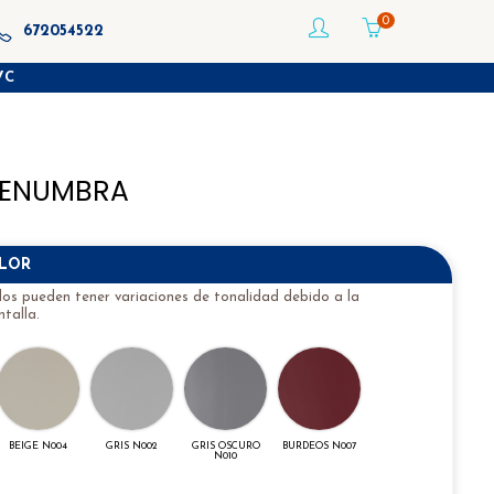
0
672054522
VC
PENUMBRA
OLOR
idos pueden tener variaciones de tonalidad debido a la
talla.
BEIGE N004
GRIS N002
GRIS OSCURO
BURDEOS N007
N010