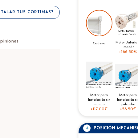
TALAR TUS CORTINAS?
piniones
Motor Batería
Cadena
1 mando
+
166.50€
Motor para
Motor para
Instalación si
Instalación sin
pulsador
mando
+
58.50€
+
117.00€
4
POSICIÓN MECANI