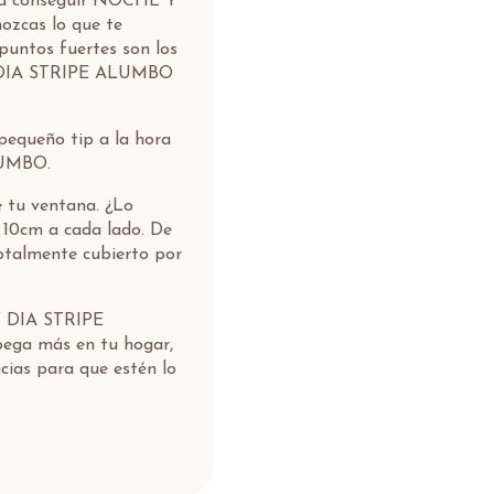
rga conseguir NOCHE Y
zcas lo que te
puntos fuertes son los
Y DIA STRIPE ALUMBO
pequeño tip a la hora
LUMBO.
e tu ventana. ¿Lo
a 10cm a cada lado. De
otalmente cubierto por
 Y DIA STRIPE
pega más en tu hogar,
cias para que estén lo