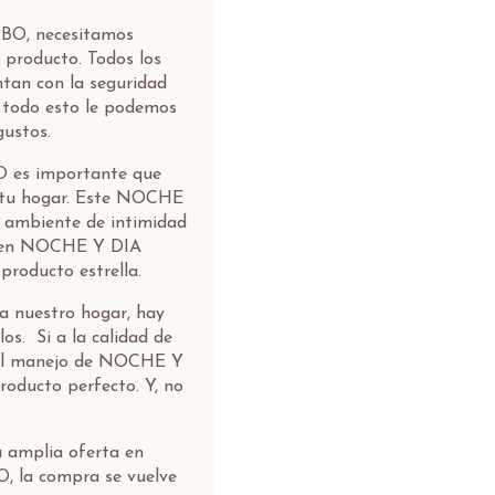
BO, necesitamos
o producto. Todos los
n con la seguridad
A todo esto le podemos
gustos.
 es importante que
e tu hogar. Este NOCHE
 ambiente de intimidad
os en NOCHE Y DIA
producto estrella.
 a nuestro hogar, hay
os. Si a la calidad de
 del manejo de NOCHE Y
ducto perfecto. Y, no
a amplia oferta en
 la compra se vuelve