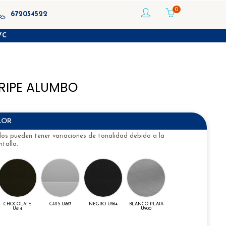
0
672054522
VC
TRIPE ALUMBO
LOR
idos pueden tener variaciones de tonalidad debido a la
talla.
CHOCOLATE
GRIS U867
NEGRO U964
BLANCO PLATA
U814
U900