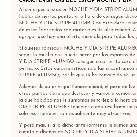
CARACTERÍSTICAS DEL ESTOR NOCHE Y DÍA
Al ser especialistas en NOCHE Y DIA STRIPE ALUM
hablar de ciertos puntos a la hora de conseguir dich
NOCHE Y DIA STRIPE ALUMBO de Estordecor cuenta
de estar fabricados con materiales de alta calidad. 
agregar que hay una oferta increíble para todos los 
Si quieres conseguir NOCHE Y DIA STRIPE ALUMBO
sepas lo mucho que puede hacer por los espacios d
Y DIA STRIPE ALUMBO consigue crear en tu casa el
perfecto. Estas características solo las encontram
STRIPE ALUMBO, por lo que se ha convertido en un 
Además de su principal funcionalidad, el paso de luz
otros puntos clave que destacar y vamos a comentarl
la que hablábamos le sumamos sencillez a la hora
DIA STRIPE ALUMBO tenemos como resultado un pro
solo eso, también son visualmente muy atractivos.
Y para más, si a lo dicho anteriormente le sumas un
cuanto a diseños de NOCHE Y DIA STRIPE ALUMBO,