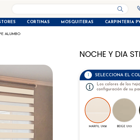
search
STORES
CORTINAS
MOSQUITERAS
CARPINTERIA P
IPE ALUMBO
NOCHE Y DIA S
1
SELECCIONA EL CO
Los colores de los tej
configuración de su pan
MARFIL U938
BEIGE U113