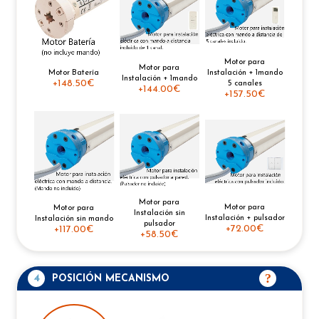
Motor para
Motor para
Motor Batería
Instalación + 1mando
Instalación + 1mando
+
148.50€
5 canales
+
144.00€
+
157.50€
Motor para
Motor para
Motor para
Instalación sin
Instalación + pulsador
Instalación sin mando
pulsador
+
72.00€
+
117.00€
+
58.50€
4
POSICIÓN MECANISMO