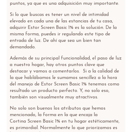
puntos, ya que es una adquisición muy importante.
Si lo que buscas es tener un nivel de intimidad
elevado en cada una de las estancias de tu casa,
adquirir Estor Screen Basic 1% es la solución. De la
misma forma, puedes ir regulando este tipo de
entrada de luz. De ahí que sea un bien tan
demandado.
Además de su principal funcionalidad, el paso de luz
a nuestro hogar, hay otros puntos clave que
destacar y vamos a comentarlos. Si a la calidad de
la que hablábamos le sumamos sencillez a la hora
del manejo de Estor Screen Basic 1% tenemos como
resultado un producto perfecto. Y, no solo eso,
también son visualmente muy atractivos.
No solo son buenos los atributos que hemos
mencionado, la forma en la que encaja la
Cortina Screen Basic 1% en tu hogar estéticamente,
es primordial. Normalmente lo que priorizamos es