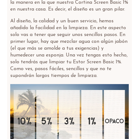
la manera en la que nuestra Cortina Screen Basic 1%
en nuestra casa. Es decir, el diseño es un gran pilar.
Al diseño, la calidad y un buen servicio, hemos
añadido la facilidad en la limpieza. En este aspecto
solo vas a tener que seguir unos sencillos pasos. En
primer lugar, hay que mezclar agua con algún jabón
(el que más se amolde a tus exigencias) y
humedecer una esponja. Una vez tengas esto hecho,
solo tendrás que limpiar tu Estor Screen Basic 1%.
Como ves, pasos fáciles, sencillos y que no te
supondrán largos tiempos de limpieza.