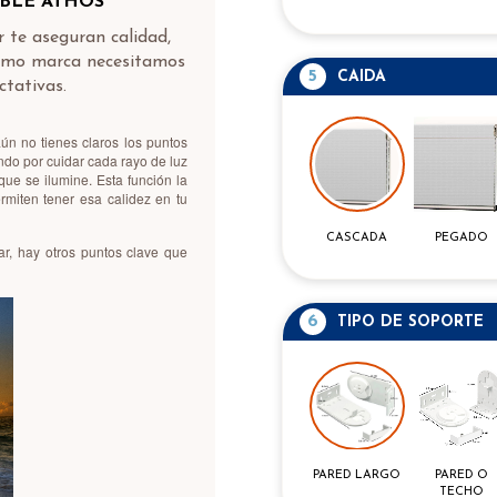
ABLE ATHOS
 te aseguran calidad,
 como marca necesitamos
5
CAIDA
ctativas.
n no tienes claros los puntos
ndo por cuidar cada rayo de luz
ue se ilumine. Esta función la
rmiten tener esa calidez en tu
CASCADA
PEGADO
ar, hay otros puntos clave que
6
TIPO DE SOPORTE
PARED O
PARED LARGO
TECHO