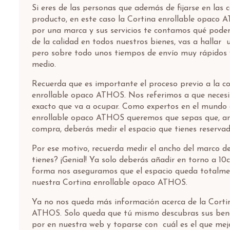
Si eres de las personas que además de fijarse en las c
producto, en este caso la Cortina enrollable opaco 
por una marca y sus servicios te contamos qué pode
de la calidad en todos nuestros bienes, vas a hallar 
pero sobre todo unos tiempos de envío muy rápidos 
medio.
Recuerda que es importante el proceso previo a la c
enrollable opaco ATHOS. Nos referimos a que necesi
exacto que va a ocupar. Como expertos en el mundo 
enrollable opaco ATHOS queremos que sepas que, ant
compra, deberás medir el espacio que tienes reservad
Por ese motivo, recuerda medir el ancho del marco d
tienes? ¡Genial! Ya solo deberás añadir en torno a 10
forma nos aseguramos que el espacio queda totalme
nuestra Cortina enrollable opaco ATHOS.
Ya no nos queda más información acerca de la Corti
ATHOS. Solo queda que tú mismo descubras sus benef
por en nuestra web y toparse con cuál es el que mej