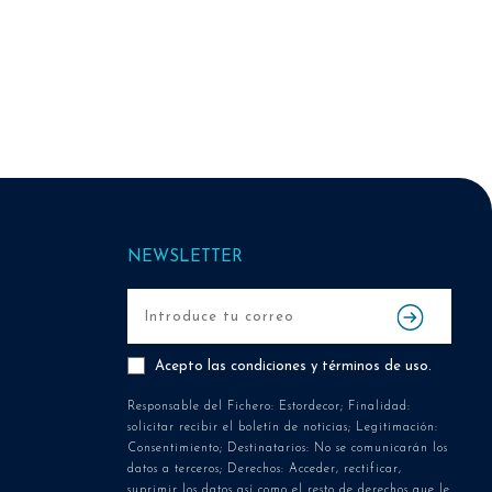
NEWSLETTER
Acepto las
condiciones y términos de uso
.
Responsable del Fichero: Estordecor; Finalidad:
solicitar recibir el boletín de noticias; Legitimación:
Consentimiento; Destinatarios: No se comunicarán los
datos a terceros; Derechos: Acceder, rectificar,
suprimir los datos así como el resto de derechos que le