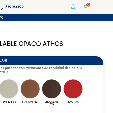
0
672054522
VC
LABLE OPACO ATHOS
OLOR
idos pueden tener variaciones de tonalidad debido a la
talla.
MARFIL P010
MARRÓN P825
CHOCOLATE
ROJO P305
P814