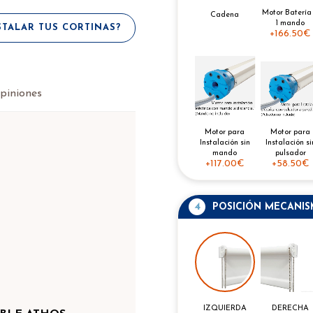
Motor Batería
Cadena
1 mando
TALAR TUS CORTINAS?
+
166.50€
piniones
Motor para
Motor para
Instalación si
Instalación sin
pulsador
mando
+
58.50€
+
117.00€
4
POSICIÓN MECANI
IZQUIERDA
DERECHA