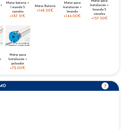
Motor para
Motor batería +
Motor para
 +
Instalación +
Motor Batería
1 mando 5
Instalación +
1mando 5
+
148.50€
canales
1mando
canales
+
187.31€
+
144.00€
+
157.50€
Motor para
n
Instalación +
pulsador
+
72.00€
SMO