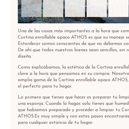
Una de las cosas más importantes a la hora que co
Cortina enrollable opaco ATHOS es que su manejo se
Estordecor somos conscientes de que no debemos com
De ahí que todos nuestros bienes sean sencillos, sin r
diseño.
Como explicábamos, la estética de la Cortina enrol
clave a la hora que pensamos en su compra. Nosotr
amplia gama de la Cortina enrollable opaco ATHOS, e
el perfecto para tu hogar.
Lo primero que tienes que hacer es preparar tu limpi
una esponja. Cuando lo hagas solo tienes que humede
que habíamos preparado y proceder a limpiar tu Cor
ATHOS.Es muy simple y con estos pasos encontrarás
para cualquier estancia de tu hogar.