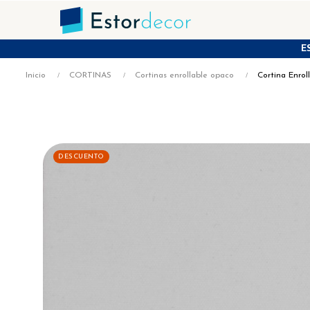
E
Inicio
CORTINAS
Cortinas enrollable opaco
Cortina Enro
DESCUENTO