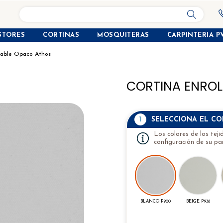
search
STORES
CORTINAS
MOSQUITERAS
CARPINTERIA P
llable Opaco Athos
CORTINA ENROL
1
SELECCIONA EL C
Los colores de los tej
configuración de su pan
BLANCO P900
BEIGE P938