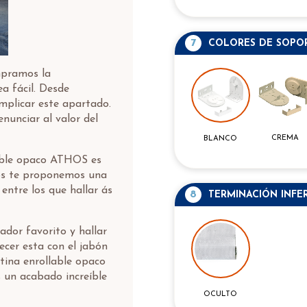
7
COLORES DE SOPO
mpramos la
a fácil. Desde
plicar este apartado.
enunciar al valor del
CREMA
BLANCO
lable opaco ATHOS es
os te proponemos una
ntre los que hallar ás
8
TERMINACIÓN INFE
ador favorito y hallar
cer esta con el jabón
tina enrollable opaco
 un acabado increíble
OCULTO