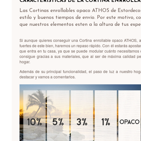
CARACTERÍSTICAS DE LA CORTINA ENRROLL
Las Cortinas enrollables opaco ATHOS de Estordecor
estilo y buenos tiempos de envío. Por este motivo,
que nuestros elementos esten a la altura de tus expe
Si aunque quieres conseguir una Cortina enrollable opaco ATHOS, aú
fuertes de este bien, haremos un repaso rápido. Con él estarás aposta
que entra en tu casa, ya que se puede modular cuánto necesitamos q
consigue gracias a sus materiales, que al ser de máxima calidad pe
hogar.
Además de su principal funcionalidad, el paso de luz a nuestro hog
destacar y vamos a comentarlos.