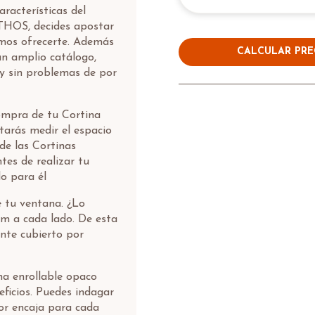
aracterísticas del
ATHOS, decides apostar
mos ofrecerte. Además
CALCULAR PRE
un amplio catálogo,
y sin problemas de por
ompra de tu Cortina
tarás medir el espacio
de las Cortinas
es de realizar tu
o para él
e tu ventana. ¿Lo
cm a cada lado. De esta
nte cubierto por
na enrollable opaco
icios. Puedes indagar
or encaja para cada